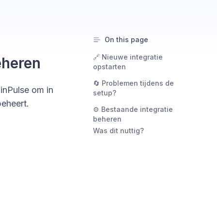
On this page
🔗 Nieuwe integratie
eheren
opstarten
🔄 Problemen tijdens de
inPulse om in
setup?
beheert.
⚙️ Bestaande integratie
beheren
Was dit nuttig?