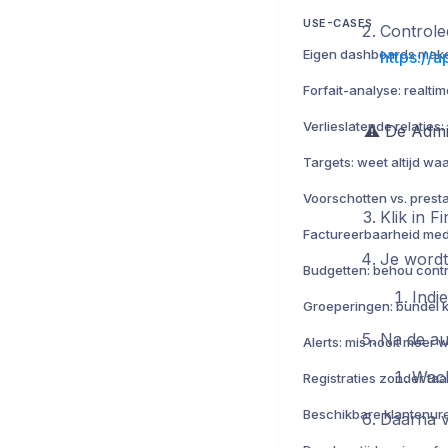
USE-CASES
Controlee
https://
⚠️ De Admi
Klik in F
Je wordt
Indi
Na de aut
Wach
Daarna ve