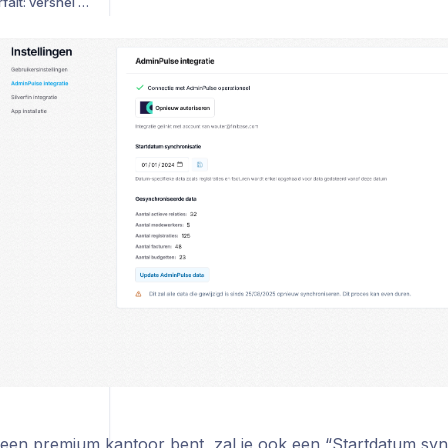
Doorlooptijd regie vs forfait: versnel je facturatieflow per klantsegment
Komende deadlines per medewerker: nooit meer een AdminPulse-deadline missen
Personeelskost per medewerker: krijg moeiteloos inzicht en meet de impact op marges
e een premium kantoor bent, zal je ook een “Startdatum sy