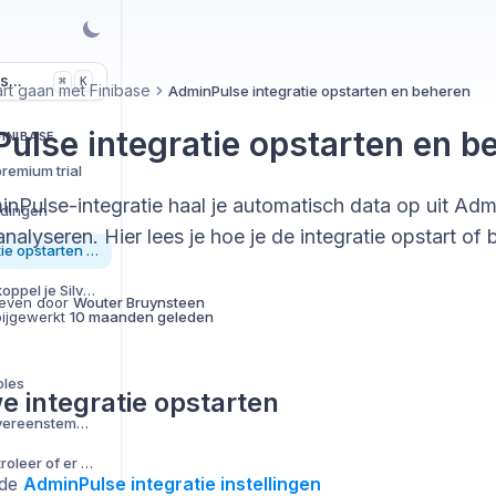
s...
K
⌘
art gaan met Finibase
AdminPulse integratie opstarten en beheren
ulse integratie opstarten en b
INIBASE
premium trial
nPulse-integratie haal je automatisch data op uit Adm
idingen
analyseren. Hier lees je hoe je de integratie opstart of 
AdminPulse integratie opstarten en beheren
Silverfin integratie: koppel je Silverfin-omgeving in enkele stappen
even door
Wouter Bruynsteen
bijgewerkt
10 maanden geleden
oles
e integratie opstarten
Forfait nacalculatie - overeenstemming met AdminPulse en instellingen
Silverfin dossiers - controleer of er geen onterecht lopende dossiers zijn voor inactieve AdminPulse relaties
 de
AdminPulse integratie instellingen