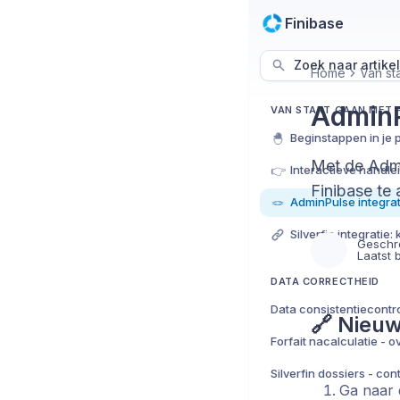
Finibase
Zoek naar artikel
Home
Van st
AdminP
VAN START GAAN MET F
🐣
Beginstappen in je 
Met de Admi
👉
Interactieve handle
Finibase te 
🪢
Geschr
Laatst 
DATA CORRECTHEID
Data consistentiecontr
🔗 Nieuw
Ga naar