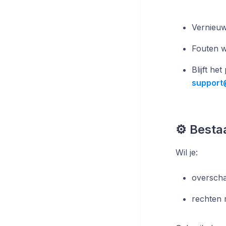
Vernieuw 
Fouten w
Blijft he
support
⚙️ Besta
Wil je:
overscha
rechten 