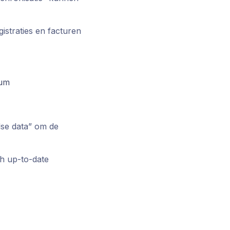
istraties en facturen
tum
lse data” om de
sh up-to-date