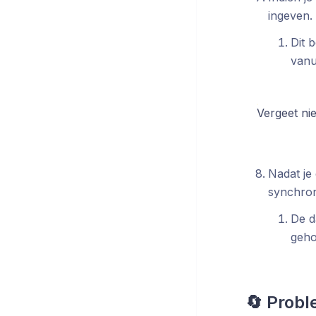
ingeven.
Dit 
vanu
Vergeet ni
Nadat je
synchroni
De d
geh
🔄 Probl