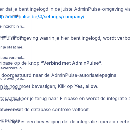
r dat je bent ingelogd in de juiste AdminPulse-omgeving via
Eigen dashboards maken: zie meteen wat het belangrijkste voor je is
app.adminpulse.be/#/settings/company/
Forfait-analyse: realtime inzicht in hoe je vaste prijsafspraken presteren
Verlieslatende relaties: spot meteen klanten met een negatieve brutomarge
nPulse omgeving waarin je hier bent ingelogd, wordt verbo
Targets: weet altijd waar je staat met je doelen
Voorschotten vs. prestaties: versnel je afrekening-analyse en zie direct waar je nog moet factureren
inibase op de knop “
Verbind met AdminPulse”
.
Factureerbaarheid medewerkers: onderleg je gesprekken met medewerkers met behulp van data
 doorgestuurd naar de AdminPulse-autorisatiepagina.
Budgetten: behou controle over je budgetten in één oogopslag
en je nog moet bevestigen; Klik op
Yes, allow
.
Groeperingen: bundel klanten en medewerkers voor betere analyses
orisatie keer je terug naar Finibase en wordt de integratie 
Alerts: mis nooit meer wat er speelt bij je klanten of medewerkers
t even tot de database controle voltooit.
Registraties zonder taak: zet eenvoudig volledig in op taken in AdminPulse
Beschikbare klantenuren: bereken hoeveel uur elke medewerker écht aan klanten kan besteden
rschijnt er een bevestiging dat de integratie operationeel is