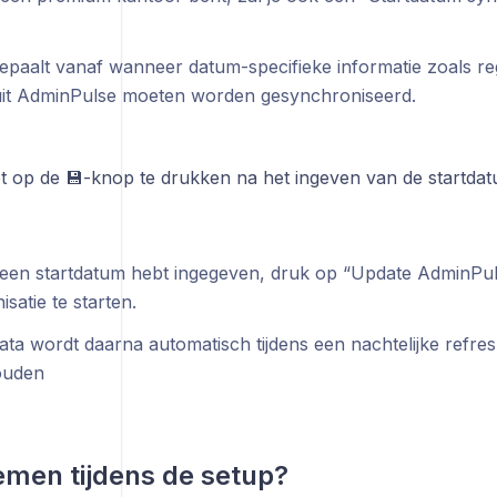
bepaalt vanaf wanneer datum-specifieke informatie zoals reg
it AdminPulse moeten worden gesynchroniseerd.
et op de 💾-knop te drukken na het ingeven van de startda
 een startdatum hebt ingegeven, druk op “Update AdminPu
satie te starten.
ata wordt daarna automatisch tijdens een nachtelijke refre
ouden
emen tijdens de setup?